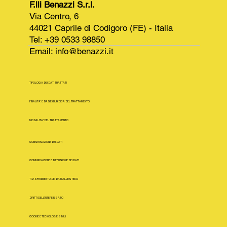
F.lli Benazzi S.r.l.
Via Centro, 6
44021 Caprile di Codigoro (FE) - Italia
Tel: +39 0533 98850
Email:
info@benazzi.it
TIPOLOGIA DEI DATI TRATTATI
FINALITA' E BASE GIURIDICA DEL TRATTAMENTO
MODALITA' DEL TRATTAMENTO
CONSERVAZIONE DEI DATI
COMUNICAZIONE E DIFFUSIONE DEI DATI
TRASFERIMENTO DEI DATI ALL'ESTERO
DIRITTI DELL'INTERESSATO
COOKIE E TECNOLOGIE SIMILI